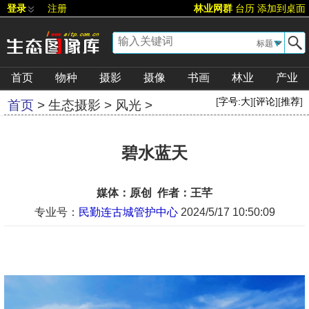
登录
注册
林业网群
台历
添加到桌面
▼
首页
物种
摄影
摄像
书画
林业
产业
[
字号:
大
][
评论
][
推荐
]
首页
>
生态摄影
>
风光
>
碧水蓝天
媒体：原创 作者：王芊
专业号：
民勤连古城管护中心
2024/5/17 10:50:09