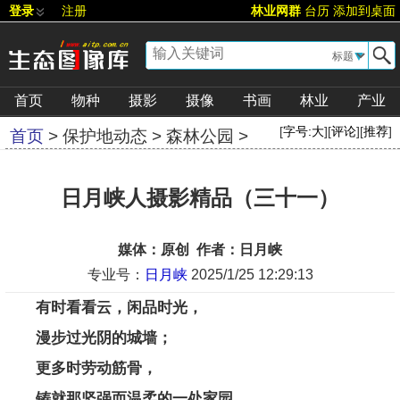
登录
注册
林业网群
台历
添加到桌面
▼
首页
物种
摄影
摄像
书画
林业
产业
[
字号:
大
][
评论
][
推荐
]
首页
>
保护地动态
>
森林公园
>
日月峡人摄影精品（三十一）
媒体：原创 作者：日月峡
专业号：
日月峡
2025/1/25 12:29:13
有时看看云，闲品时光，
漫步过光阴的城墙；
更多时劳动筋骨，
铸就那坚强而温柔的一处家园。