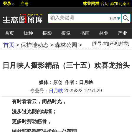
登录
注册
林业网群
台历
添加到桌面
▼
首页
物种
摄影
摄像
书画
林业
产业
[
字号:
大
][
评论
][
推荐
]
首页
>
保护地动态
>
森林公园
>
日月峡人摄影精品（三十五）欢喜龙抬头
媒体：原创 作者：日月峡
专业号：
日月峡
2025/3/2 12:51:29
有时看看云，闲品时光，
漫步过光阴的城墙；
更多时劳动筋骨，
铸就那坚强而温柔的一处家园。