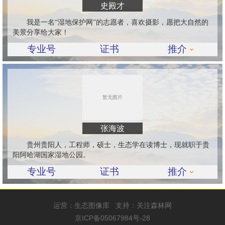
史殿才
我是一名“湿地保护网”的志愿者，喜欢摄影，愿把大自然的
美景分享给大家！
专业号
证书
推介
张海波
贵州贵阳人，工程师，硕士，生态学在读博士，现就职于贵
阳阿哈湖国家湿地公园。
专业号
证书
推介
运营：
生态图像库
支持：
关注森林网
京ICP备05067984号-28