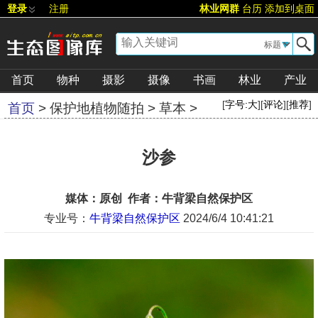
登录
注册
林业网群
台历
添加到桌面
▼
首页
物种
摄影
摄像
书画
林业
产业
[
字号:
大
][
评论
][
推荐
]
首页
>
保护地植物随拍
>
草本
>
沙参
媒体：原创 作者：牛背梁自然保护区
专业号：
牛背梁自然保护区
2024/6/4 10:41:21