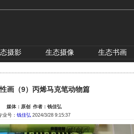
态
摄影
生态
摄像
生态
书画
性画（9）丙烯马克笔动物篇
媒体：原创 作者：钱佳弘
专业号：
钱佳弘
2024/3/28 9:15:37