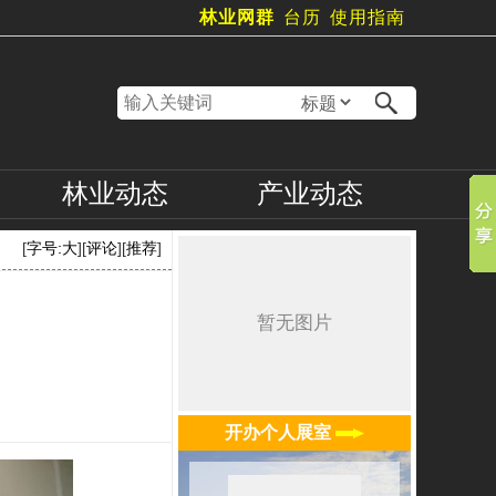
林业网群
台历
使用指南
林业
动态
产业
动态
[
字号:
大
][
评论
][
推荐
]
开办个人展室