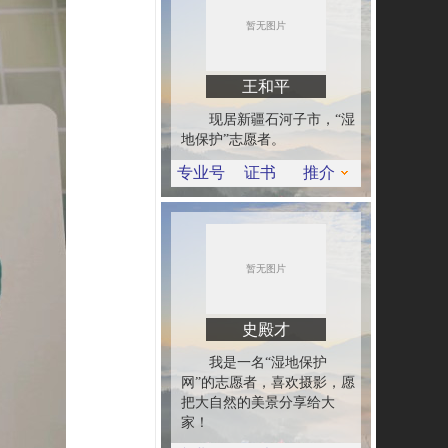
王和平
现居新疆石河子市，“湿
地保护”志愿者。
专业号
证书
推介
史殿才
我是一名“湿地保护
网”的志愿者，喜欢摄影，愿
把大自然的美景分享给大
家！