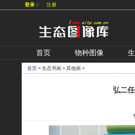
登录
注册
首页
物种
图像
生
首页
>
生态书画
>
其他画
>
弘二任