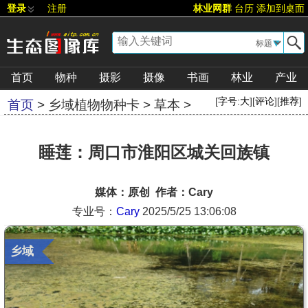
登录
注册
林业网群
台历
添加到桌面
▼
首页
物种
摄影
摄像
书画
林业
产业
[
字号:
大
][
评论
][
推荐
]
首页
>
乡域植物物种卡
>
草本
>
睡莲：周口市淮阳区城关回族镇
媒体：原创 作者：Cary
专业号：
Cary
2025/5/25 13:06:08