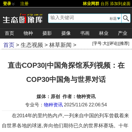
登录
注册
林业网群
台历
添加到桌面
▼
首页
物种
摄影
摄像
书画
林业
产业
[
字号:
大
][
评论
][
推荐
]
首页
>
生态视频
>
林草新闻
>
直击COP30|中国角探馆系列视频：在
COP30中国角与世界对话
媒体：原创 作者：物种资讯
专业号：
物种资讯
2025/11/26 22:06:54
在2014年的里约热内卢,一列来自中国的列车曾载着来
自世界各地的球迷,奔向他们期待已久的世界杯赛场。十年