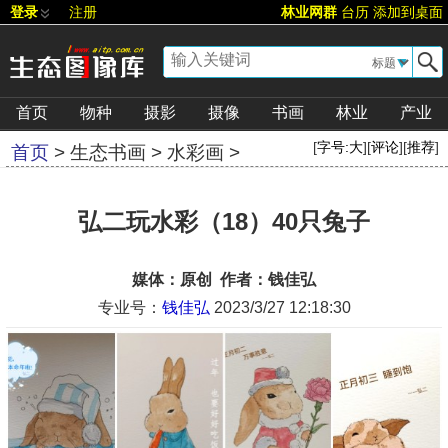
登录
注册
林业网群
台历
添加到桌面
▼
首页
物种
摄影
摄像
书画
林业
产业
[
字号:
大
][
评论
][
推荐
]
首页
>
生态书画
>
水彩画
>
弘二玩水彩（18）40只兔子
媒体：原创 作者：钱佳弘
专业号：
钱佳弘
2023/3/27 12:18:30