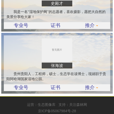
史殿才
我是一名“湿地保护网”的志愿者，喜欢摄影，愿把大自然的
美景分享给大家！
专业号
证书
推介
张海波
贵州贵阳人，工程师，硕士，生态学在读博士，现就职于贵
阳阿哈湖国家湿地公园。
专业号
证书
推介
运营：
生态图像库
支持：
关注森林网
京ICP备05067984号-28