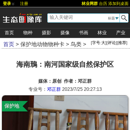
登录
注册
林业网群
台历
添加到桌面
▼
首页
物种
摄影
摄像
书画
林业
产业
[
字号:
大
][
评论
][
推荐
]
首页
>
保护地动物物种卡
>
鸟类
>
海南鳽：南河国家级自然保护区
媒体：原创 作者：邓正群
专业号：
邓正群
2023/7/25 20:27:13