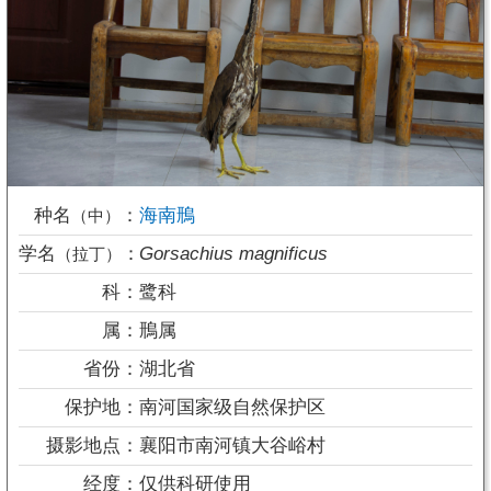
种名
：
海南鳽
（中）
学名
：
Gorsachius magnificus
（拉丁）
科：
鹭科
属：
鳽属
省份：
湖北省
保护地：
南河国家级自然保护区
摄影地点：
襄阳市南河镇大谷峪村
经度：
仅供科研使用