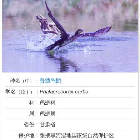
种名
：
普通鸬鹚
（中）
学名
：
Phalacrocorax carbo
（拉丁）
科：
鸬鹚科
属：
鸬鹚属
省份：
甘肃省
保护地：
张掖黑河湿地国家级自然保护区