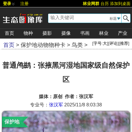
登录
注册
林业网群
台历
添加到桌面
▼
首页
物种
摄影
摄像
书画
林业
产业
[
字号:
大
][
评论
][
推荐
]
首页
>
保护地动物物种卡
>
鸟类
>
普通鸬鹚：张掖黑河湿地国家级自然保护
区
媒体：原创 作者：张汉军
专业号：
张汉军
2025/11/8 8:03:38