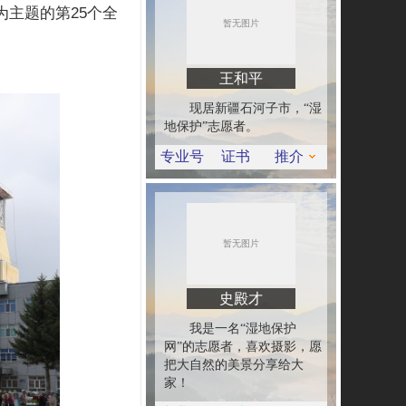
为主题的第25个全
王和平
现居新疆石河子市，“湿
地保护”志愿者。
专业号
证书
推介
史殿才
我是一名“湿地保护
网”的志愿者，喜欢摄影，愿
把大自然的美景分享给大
家！