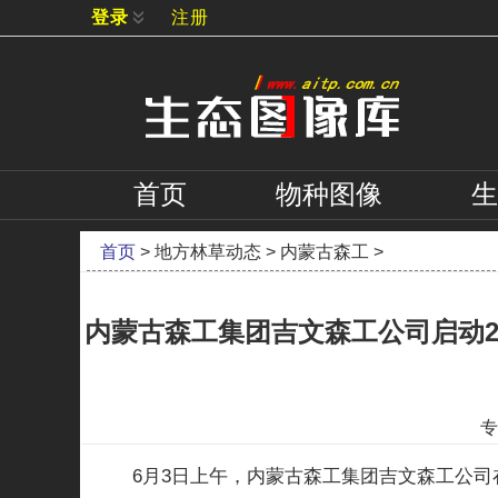
登录
注册
首页
物种
图像
生
首页
>
地方林草动态
>
内蒙古森工
>
内蒙古森工集团吉文森工公司启动20
专
6月3日上午，内蒙古森工集团吉文森工公司