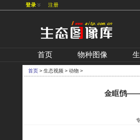
登录
注册
首页
物种
图像
生
首页
>
生态视频
>
动物
>
金眶鸻—