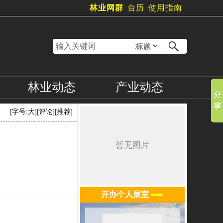
林业网群
台历
使用指南
林业
动态
产业
动态
[
字号:
大
][
评论
][
推荐
]
开办个人展室