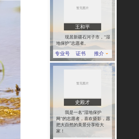
王和平
现居新疆石河子市，“湿
地保护”志愿者。
专业号
证书
推介
史殿才
我是一名“湿地保护
网”的志愿者，喜欢摄影，愿
把大自然的美景分享给大
家！