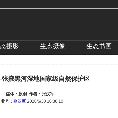
态
摄影
生态
摄像
生态
书画
—张掖黑河湿地国家级自然保护区
媒体：原创 作者：张汉军
专业号：
张汉军
2026/6/30 10:30:10