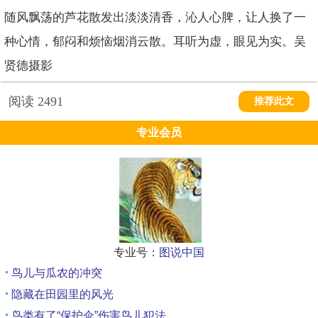
随风飘荡的芦花散发出淡淡清香，沁人心脾，让人换了一
种心情，郁闷和烦恼烟消云散。耳听为虚，眼见为实。吴
贤德摄影
阅读
2491
推荐此文
专业会员
专业号：
图说中国
鸟儿与瓜农的冲突
隐藏在田园里的风光
鸟类有了“保护伞”伤害鸟儿犯法