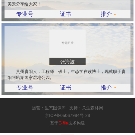
美景分享给大家！
专业号
证书
推介
张海波
贵州贵阳人，工程师，硕士，生态学在读博士，现就职于贵
阳阿哈湖国家湿地公园。
专业号
证书
推介
运营：
生态图像库
支持：
关注森林网
京ICP备05067984号-28
基于
E-file
技术构建