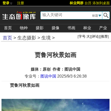
登录
注册
林业网群
台历
添加到桌面
▼
首页
物种
摄影
摄像
书画
林业
产业
[
字号:
大
][
评论
][
推荐
]
首页
>
生态摄影
>
生境
>
贾鲁河秋景如画
媒体：原创 作者：图说中国
专业号：
图说中国
2025/9/3 6:26:38
贾鲁河
秋景如画