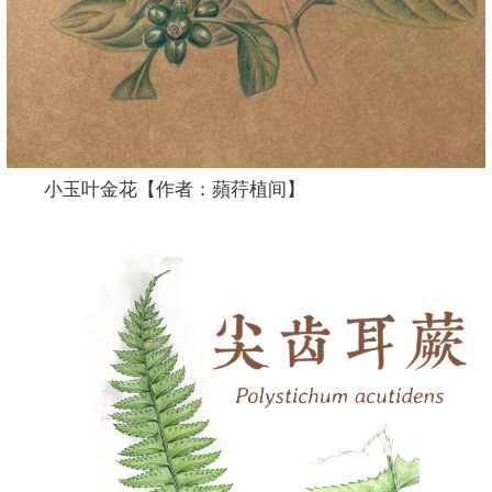
小玉叶金花【作者：蘋荇植间】