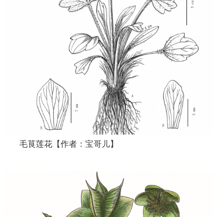
毛茛莲花【作者：宝哥儿】