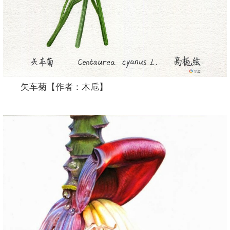
矢车菊【作者：木卮】