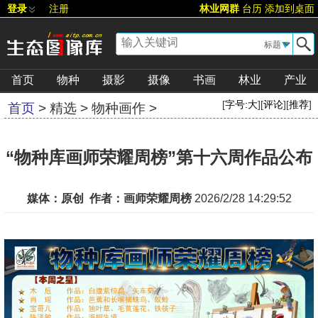
登录
注册
林业网群
台历
添加到桌面
▼
首页
物种
摄影
摄像
书画
林业
产业
[
字号:
大
][
评论
][
推荐
]
首页
>
精选
>
物种画作
>
“物种库画师荣耀周榜”第十六周作品公布
媒体：原创 作者：画师荣耀周榜
2026/2/28 14:29:52