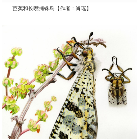
芭蕉和长嘴捕蛛鸟【作者：肖瑶】