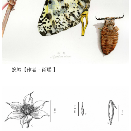
蚁蛉【作者：肖瑶 】