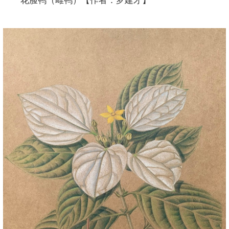
花脸鸭（雌鸭）【作者：罗建才】