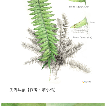
尖齿耳蕨【作者：喵小鸮】