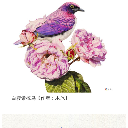
白腹紫椋鸟【作者：木卮】