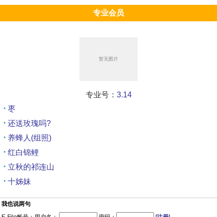
专业会员
专业号：
3.14
枣
还送玫瑰吗?
养蜂人(组照)
红白锦鲤
立秋的祁连山
十姊妹
我也说两句