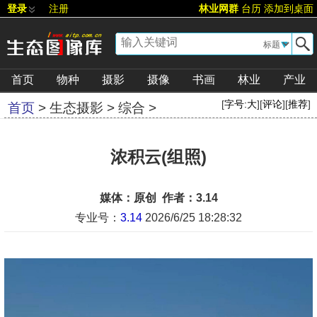
登录
注册
林业网群
台历
添加到桌面
▼
首页
物种
摄影
摄像
书画
林业
产业
[
字号:
大
][
评论
][
推荐
]
首页
>
生态摄影
>
综合
>
浓积云(组照)
媒体：原创 作者：3.14
专业号：
3.14
2026/6/25 18:28:32