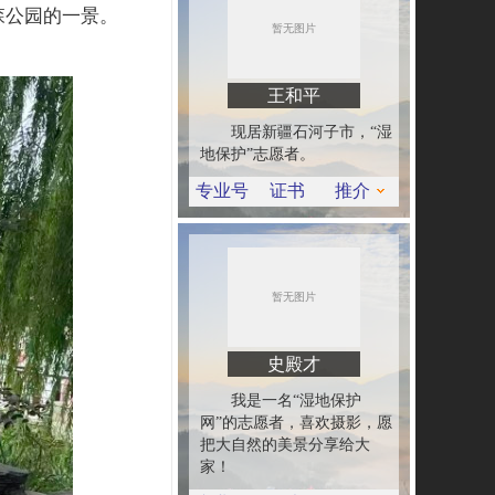
森公园的一景。
王和平
现居新疆石河子市，“湿
地保护”志愿者。
专业号
证书
推介
史殿才
我是一名“湿地保护
网”的志愿者，喜欢摄影，愿
把大自然的美景分享给大
家！