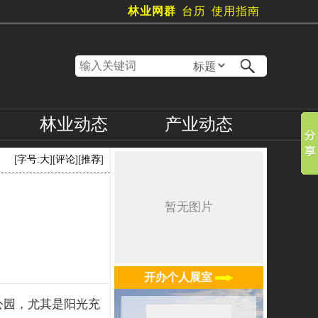
林业网群
台历
使用指南
林业
动态
产业
动态
[
字号:
大
][
评论
][
推荐
]
开办个人展室
公园，尤其是阳光充