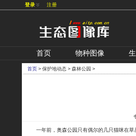
登录
注册
首页
物种
图像
生
首页
>
保护地动态
>
森林公园
>
一年前，奥森公园只有偶尔的几只猫咪在草