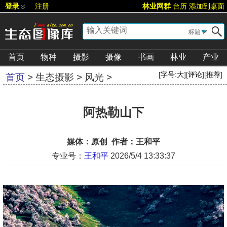
登录
注册
林业网群
台历
添加到桌面
▼
首页
物种
摄影
摄像
书画
林业
产业
[
字号:
大
][
评论
][
推荐
]
首页
>
生态摄影
>
风光
>
阿热勒山下
媒体：原创 作者：王和平
专业号：
王和平
2026/5/4 13:33:37