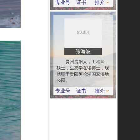
专业号
证书
推介
张海波
贵州贵阳人，工程师，
硕士，生态学在读博士，现
就职于贵阳阿哈湖国家湿地
公园。
专业号
证书
推介