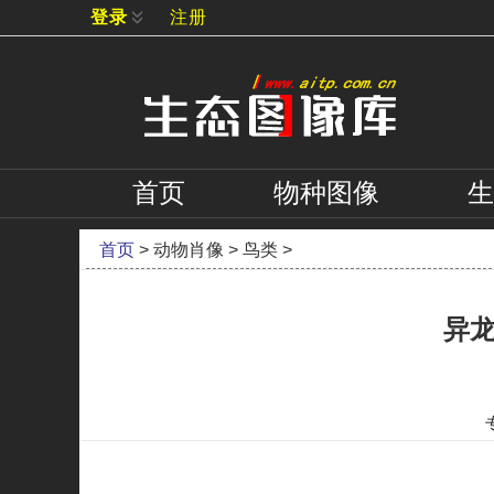
登录
注册
首页
物种
图像
生
首页
>
动物肖像
>
鸟类
>
异龙