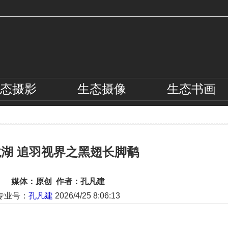
态
摄影
生态
摄像
生态
书画
湖 追羽视界之黑翅长脚鹬
媒体：原创 作者：孔凡建
专业号：
孔凡建
2026/4/25 8:06:13