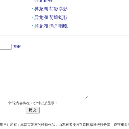
异龙荷香
异龙湖 荷影葶影
异龙湖 荷塘蜓影
异龙湖 渔舟唱晚
异龙湖 追羽视界之水雉
[
注册
]
*评论内容将在30分钟以后显示！
用户）所有；本网页发布的转载作品，由发布者按照互联网精神进行分享，遵守相关