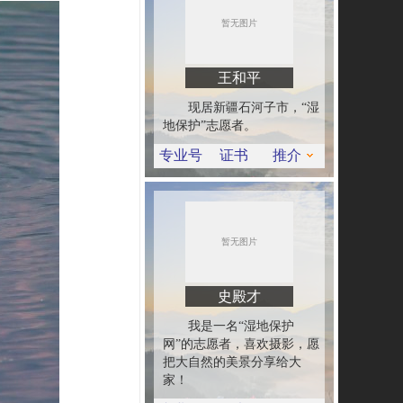
王和平
现居新疆石河子市，“湿
地保护”志愿者。
专业号
证书
推介
史殿才
我是一名“湿地保护
网”的志愿者，喜欢摄影，愿
把大自然的美景分享给大
家！