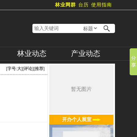
林业网群
台历
使用指南
林业
动态
产业
动态
[
字号:
大
][
评论
][
推荐
]
开办个人展室