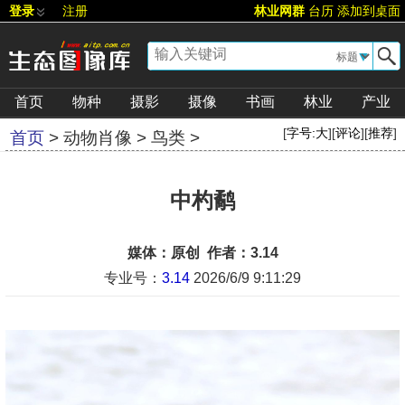
登录
注册
林业网群
台历
添加到桌面
▼
首页
物种
摄影
摄像
书画
林业
产业
[
字号:
大
][
评论
][
推荐
]
首页
>
动物肖像
>
鸟类
>
中杓鹬
媒体：原创 作者：3.14
专业号：
3.14
2026/6/9 9:11:29