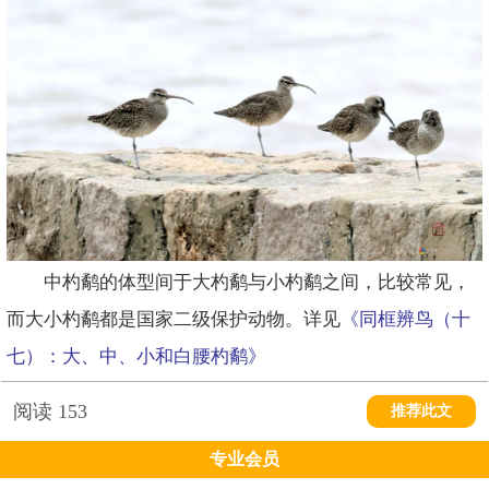
中杓鹬的体型间于大杓鹬与小杓鹬之间，比较常见，
而大小杓鹬都是国家二级保护动物。详见
《同框辨鸟（十
七）：大、中、小和白腰杓鹬》
阅读
153
推荐此文
专业会员