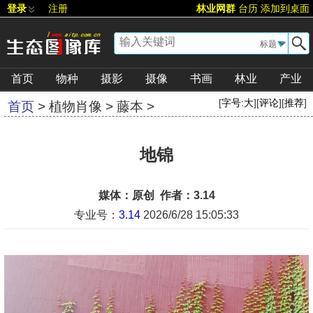
登录
注册
林业网群
台历
添加到桌面
▼
首页
物种
摄影
摄像
书画
林业
产业
[
字号:
大
][
评论
][
推荐
]
首页
>
植物肖像
>
藤本
>
地锦
媒体：原创 作者：3.14
专业号：
3.14
2026/6/28 15:05:33