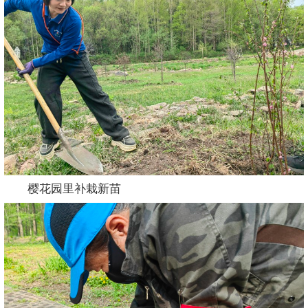
樱花园里补栽新苗