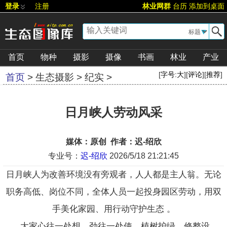
登录
注册
林业网群
台历
添加到桌面
▼
首页
物种
摄影
摄像
书画
林业
产业
[
字号:
大
][
评论
][
推荐
]
首页
>
生态摄影
>
纪实
>
日月峡人劳动风采
媒体：原创 作者：迟-绍欣
专业号：
迟-绍欣
2026/5/18 21:21:45
日月峡人为改善环境没有旁观者，人人都是主人翁。无论
职务高低、岗位不同，全体人员一起投身园区劳动，用双
手美化家园、用行动守护生态 。
大家心往一处想、劲往一处使，植树护绿、修整设