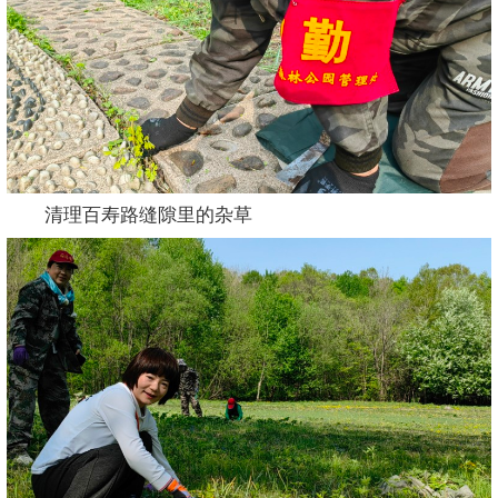
清理百寿路缝隙里的杂草