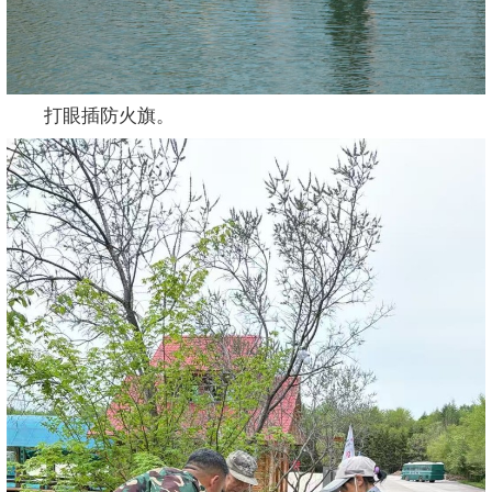
打眼插防火旗。