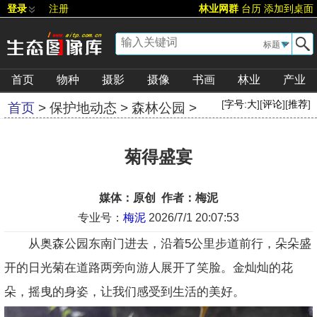
登录
注册
林业网群
台历
添加到桌面
▼
首页
物种
摄影
摄像
书画
林业
产业
[
字号:
大
][
评论
][
推荐
]
首页
>
保护地动态
>
森林公园
>
菊得盛宴
媒体：原创 作者：梅泥
专业号：
梅泥
2026/7/1 20:07:53
从奥森公园东南门进去，沿着5公里步道前行，朵朵盛
开的日光菊在道路两旁向游人展开了笑脸。金灿灿的花
朵，摇曳的身姿，让我们感受到生活的美好。