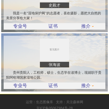
史殿才
我是一名“湿地保护网”的志愿者，喜欢摄影，愿把大自然的
美景分享给大家！
专业号
证书
推介
张海波
贵州贵阳人，工程师，硕士，生态学在读博士，现就职于贵
阳阿哈湖国家湿地公园。
专业号
证书
推介
运营：
生态图像库
支持：
关注森林网
京ICP备05067984号-28