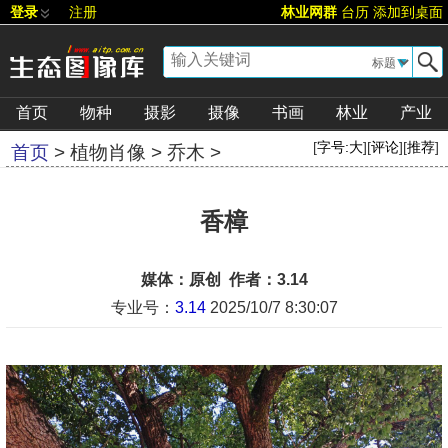
登录
注册
林业网群
台历
添加到桌面
▼
首页
物种
摄影
摄像
书画
林业
产业
[
字号:
大
][
评论
][
推荐
]
首页
>
植物肖像
>
乔木
>
香樟
媒体：原创 作者：3.14
专业号：
3.14
2025/10/7 8:30:07