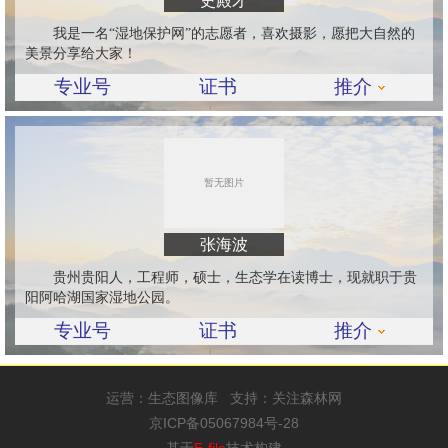
史殿才
我是一名“湿地保护网”的志愿者，喜欢摄影，愿把大自然的
美景分享给大家！
专业号
证书
推介
张海波
贵州贵阳人，工程师，硕士，生态学在读博士，现就职于贵
阳阿哈湖国家湿地公园。
专业号
证书
推介
运营：
生态图像库
支持：
关注森林网
京ICP备05067984号-28
基于
E-file
技术构建