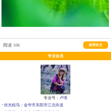
阅读
106
推荐此文
专业会员
专业号：
卢瑛
丝光椋鸟：金华市东阳市江北街道