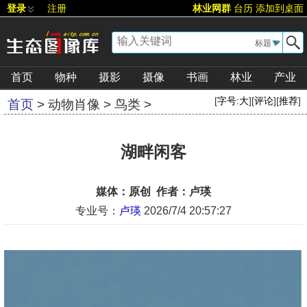
登录
注册
林业网群
台历
添加到桌面
▼
首页
物种
摄影
摄像
书画
林业
产业
[
字号:
大
][
评论
][
推荐
]
首页
>
动物肖像
>
鸟类
>
湖畔闲客
媒体：原创 作者：卢瑛
专业号：
卢瑛
2026/7/4 20:57:27