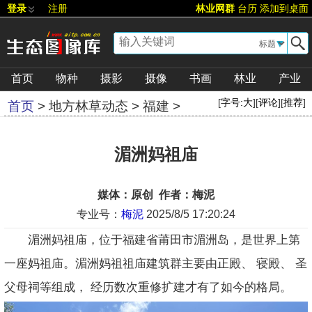
登录
注册
林业网群
台历
添加到桌面
▼
首页
物种
摄影
摄像
书画
林业
产业
[
字号:
大
][
评论
][
推荐
]
首页
>
地方林草动态
>
福建
>
湄洲妈祖庙
媒体：原创 作者：梅泥
专业号：
梅泥
2025/8/5 17:20:24
湄洲妈祖庙，位于福建省莆田市湄洲岛，是世界上第
一座妈祖庙。湄洲妈祖祖庙建筑群主要由正殿、 寝殿、 圣
父母祠等组成， 经历数次重修扩建才有了如今的格局。