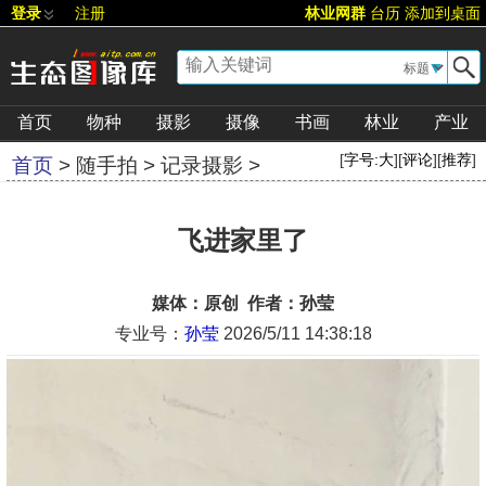
登录
注册
林业网群
台历
添加到桌面
▼
首页
物种
摄影
摄像
书画
林业
产业
[
字号:
大
][
评论
][
推荐
]
首页
>
随手拍
>
记录摄影
>
飞进家里了
媒体：原创 作者：孙莹
专业号：
孙莹
2026/5/11 14:38:18