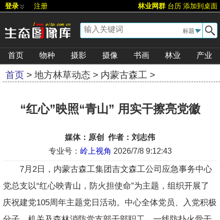
登录
注册
林业网群
台历
添加到桌面
▼
首页
物种
摄影
摄像
书画
林业
产业
首页
>
地方林草动态
>
内蒙古森工
>
[
字号:
大
][
评论
][
推荐
]
“红心”映照“青山” 用实干擦亮党徽
媒体：原创 作者：刘志伟
专业号：
岭上视角
2026/7/8 9:12:43
7月2日，内蒙古森工集团吉文森工公司应急事务中心
党总支以“红心映青山，防火担使命”为主题，组织开展了
庆祝建党105周年主题党日活动。中心全体党员、入党积极
分子、机关及森林消防党支部干部职工、一线防扑火骨干