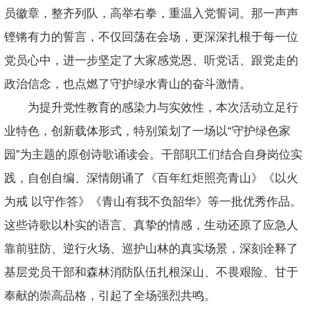
员徽章，整齐列队，高举右拳，重温入党誓词。那一声声
铿锵有力的誓言，不仅回荡在会场，更深深扎根于每一位
党员心中，进一步坚定了大家感党恩、听党话、跟党走的
政治信念，也点燃了守护绿水青山的奋斗激情。
为提升党性教育的感染力与实效性，本次活动立足行
业特色，创新载体形式，特别策划了一场以“守护绿色家
园”为主题的原创诗歌诵读会。干部职工们结合自身岗位实
践，自创自编、深情朗诵了《百年红炬照亮青山》《以火
为戒 以守作答》《青山有我不负韶华》等一批优秀作品。
这些诗歌以朴实的语言、真挚的情感，生动还原了应急人
靠前驻防、逆行火场、巡护山林的真实场景，深刻诠释了
基层党员干部和森林消防队伍扎根深山、不畏艰险、甘于
奉献的崇高品格，引起了全场强烈共鸣。