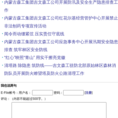
内蒙古森工集团吉文森工公司开展防汛及安全生产隐患排查工
作
内蒙古森工集团吉文森工公司红花尔基经营管护中心开展禁止
非法刨药专项宣传活动
闻令而动绷紧弦 压实责任守底线
内蒙古森工集团吉文森工公司应急事务中心开展汛期安全隐患
排查 筑牢林区安全防线
“红心”映照“青山” 用实干擦亮党徽
清塔路 除隐患 筑防线——吉文森工驻防北部原始林区森林消
防队员开展防火瞭望塔及防火公路清理工作
我也说两句
E-File帐号：用户名：
密码：
[
注册
]
评论：（内容不能超过500字。）