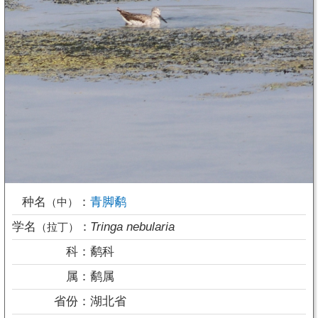
种名
：
青脚鹬
（中）
学名
：
Tringa nebularia
（拉丁）
科：
鹬科
属：
鹬属
省份：
湖北省