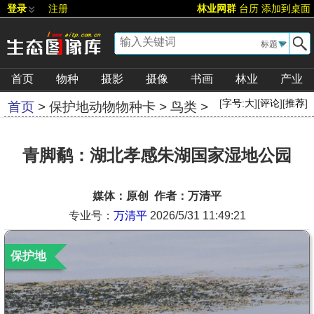
登录
注册
林业网群
台历
添加到桌面
▼
首页
物种
摄影
摄像
书画
林业
产业
[
字号:
大
][
评论
][
推荐
]
首页
>
保护地动物物种卡
>
鸟类
>
青脚鹬：湖北孝感朱湖国家湿地公园
媒体：原创 作者：万清平
专业号：
万清平
2026/5/31 11:49:21