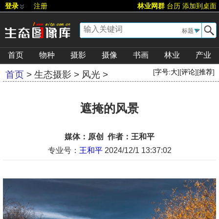
登录
注册
林业网群
台历
添加到桌面
▼
首页
物种
摄影
摄像
书画
林业
产业
[
字号:
大
][
评论
][
推荐
]
首页
>
生态摄影
>
风光
>
遮掩的风景
媒体：原创 作者：王和平
专业号：
王和平
2024/12/1 13:37:02