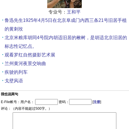
专业号：
王和平
鲁迅先生1925年4月5日在北京阜成门内西三条21号旧居手植
的黄刺玫
北京米粮库胡同4号院内胡适旧居的楸树，是胡适北京旧居的
标志性记忆点。
观看罗红自然摄影艺术展
兰州黄河夜景交响曲
疾驶的列车
戈壁风语
我也说两句
E-File帐号：用户名：
密码：
[
注册
]
评论：（内容不能超过500字。）