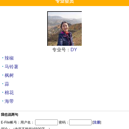
专业会员
专业号：
DY
辣椒
马铃薯
枫树
蒜
棉花
海带
我也说两句
E-File帐号：用户名：
密码：
[
注册
]
评论：（内容不能超过500字。）