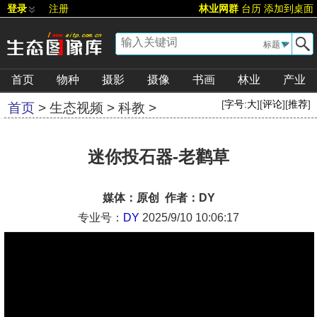
登录
注册
林业网群
台历
添加到桌面
▼
首页
物种
摄影
摄像
书画
林业
产业
[
字号:
大
][
评论
][
推荐
]
首页
>
生态视频
>
科教
>
迷你投石器-老鹳草
媒体：原创 作者：DY
专业号：
DY
2025/9/10 10:06:17