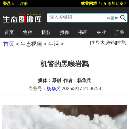
登录
注册
林业网群
台历
添加到桌面
▼
首页
物种
摄影
摄像
书画
林业
产业
[
字号:
大
][
评论
][
推荐
]
首页
>
生态视频
>
生活
>
机警的黑喉岩鹨
媒体：原创 作者：杨华兵
专业号：
杨华兵
2025/3/17 21:36:58