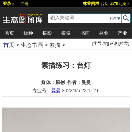
登录
注册
林业网群
台历
添加到桌面
▼
首页
物种
摄影
摄像
书画
林业
产业
[
字号:
大
][
评论
][
推荐
]
首页
>
生态书画
>
素描
>
素描练习：台灯
媒体：原创 作者：曼曼
专业号：
曼曼
2022/3/5 22:11:46