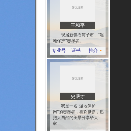
王和平
现居新疆石河子市，“湿
地保护”志愿者。
专业号
证书
推介
史殿才
我是一名“湿地保护
网”的志愿者，喜欢摄影，愿
把大自然的美景分享给大
家！