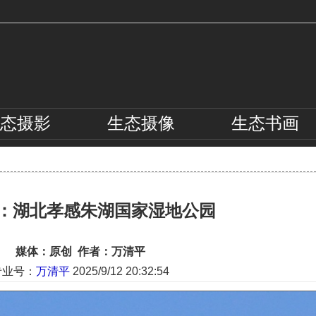
态
摄影
生态
摄像
生态
书画
：湖北孝感朱湖国家湿地公园
媒体：原创 作者：万清平
专业号：
万清平
2025/9/12 20:32:54