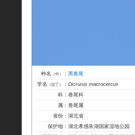
种名
：
黑卷尾
（中）
学名
：
Dicrurus macrocercus
（拉丁）
科：
卷尾科
属：
卷尾属
省份：
湖北省
保护地：
湖北孝感朱湖国家湿地公园