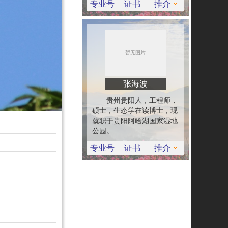
专业号
证书
推介
张海波
贵州贵阳人，工程师，
硕士，生态学在读博士，现
就职于贵阳阿哈湖国家湿地
公园。
专业号
证书
推介