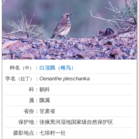
种名
：
白顶䳭（雌鸟）
（中）
学名
：
Oenanthe pleschanka
（拉丁）
科：
鹟科
属：
䳭属
省份：
甘肃省
保护地：
张掖黑河湿地国家级自然保护区
摄影地点：
七坝村一社