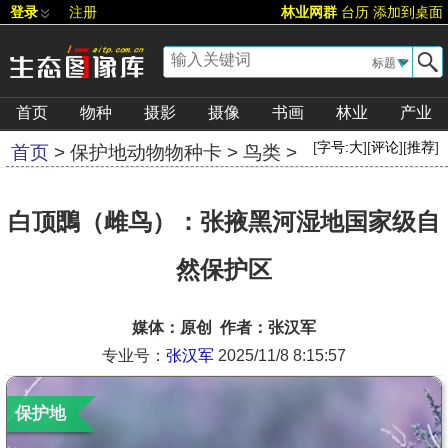
登录
注册
林业网群
台历
添加到桌面
▼
首页
物种
摄影
摄像
书画
林业
产业
[
字号:
大
][
评论
][
推荐
]
首页
>
保护地动物物种卡
>
鸟类
>
白顶䳭（雌鸟）：张掖黑河湿地国家级自
然保护区
媒体：原创 作者：张汉军
专业号：
张汉军
2025/11/8 8:15:57