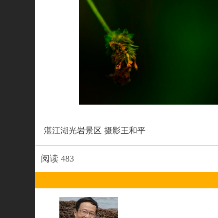
湛江湖光岩景区 摄影王和平
阅读
483