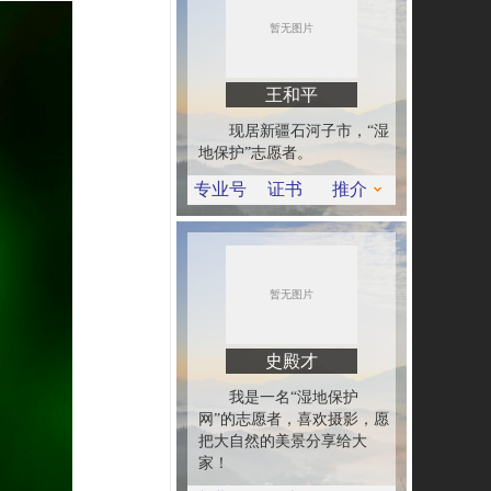
王和平
现居新疆石河子市，“湿
地保护”志愿者。
专业号
证书
推介
史殿才
我是一名“湿地保护
网”的志愿者，喜欢摄影，愿
把大自然的美景分享给大
家！