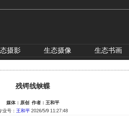
态
摄影
生态
摄像
生态
书画
残锷线蛱蝶‌
媒体：原创 作者：王和平
专业号：
王和平
2026/5/9 11:27:48