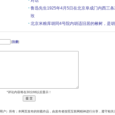
对话
鲁迅先生1925年4月5日在北京阜成门内西三条
玫
北京米粮库胡同4号院内胡适旧居的楸树，是
记忆点。
观看罗红自然摄影艺术展
[
注册
]
兰州黄河夜景交响曲
*评论内容将在30分钟以后显示！
用户）所有；本网页发布的转载作品，由发布者按照互联网精神进行分享，遵守相关