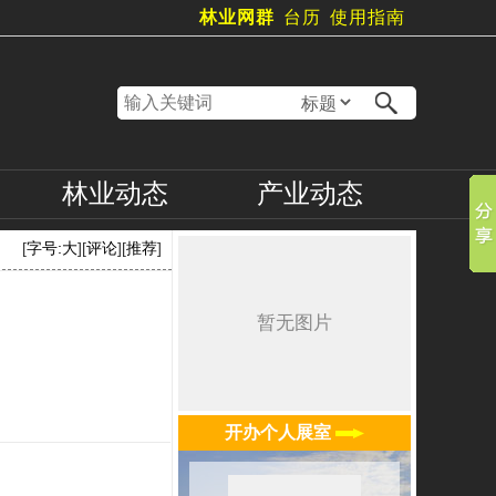
林业网群
台历
使用指南
林业
动态
产业
动态
[
字号:
大
][
评论
][
推荐
]
开办个人展室