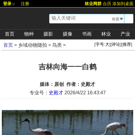
登录
注册
林业网群
台历
添加到桌面
▼
首页
物种
摄影
摄像
书画
林业
产业
[
字号:
大
][
评论
][
推荐
]
首页
>
乡域动物随拍
>
鸟类
>
吉林向海一一白鹤
媒体：原创 作者：史殿才
专业号：
史殿才
2026/4/22 16:43:47