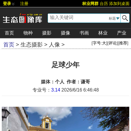
登录
注册
林业网群
台历
添加到桌面
▼
首页
物种
摄影
摄像
书画
林业
产业
[
字号:
大
][
评论
][
推荐
]
首页
>
生态摄影
>
人像
>
足球少年
媒体：个人 作者：谦哥
专业号：
3.14
2026/6/16 6:46:48