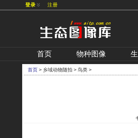
登录
注册
首页
物种
图像
生
首页
>
乡域动物随拍
>
鸟类
>