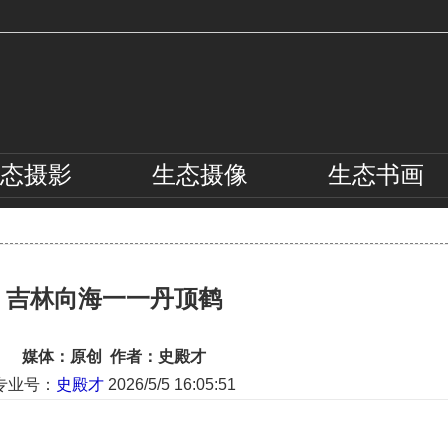
态
摄影
生态
摄像
生态
书画
吉林向海一一丹顶鹤
媒体：原创 作者：史殿才
专业号：
史殿才
2026/5/5 16:05:51