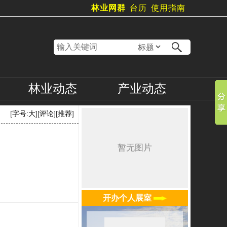
林业网群
台历
使用指南
林业
动态
产业
动态
[
字号:
大
][
评论
][
推荐
]
开办个人展室