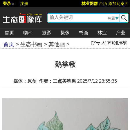
登录
注册
林业网群
台历
添加到桌面
▼
首页
物种
摄影
摄像
书画
林业
产业
[
字号:
大
][
评论
][
推荐
]
首页
>
生态书画
>
其他画
>
鹅掌楸
媒体：原创 作者：三点美狗男
2025/7/12 23:55:35