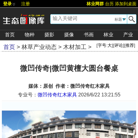
登录
注册
林业网群
台历
添加到桌面
▼
首页
物种
摄影
摄像
书画
林业
产业
[
字号:
大
][
评论
][
推荐
]
首页
>
林草产业动态
>
木材加工
>
微凹传奇|微凹黄檀大圆台餐桌
媒体：原创 作者：微凹传奇红木家具
专业号：
微凹传奇红木家具
2026/6/22 13:21:55