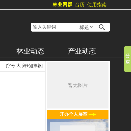
林业网群
台历
使用指南
林业
动态
产业
动态
[
字号:
大
][
评论
][
推荐
]
开办个人展室