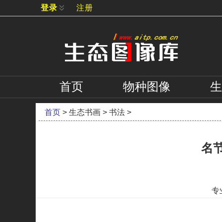
登录
注册
首页
物种
图像
生
首页
>
生态书画
>
书法
>
名
专