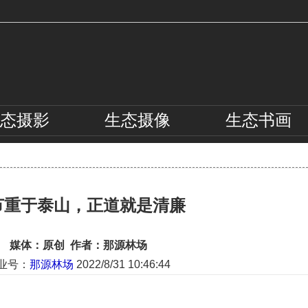
态
摄影
生态
摄像
生态
书画
节重于泰山，正道就是清廉
媒体：原创 作者：那源林场
业号：
那源林场
2022/8/31 10:46:44