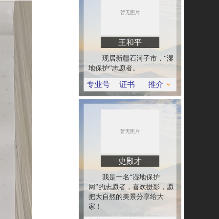
王和平
现居新疆石河子市，“湿
地保护”志愿者。
专业号
证书
推介
史殿才
我是一名“湿地保护
网”的志愿者，喜欢摄影，愿
把大自然的美景分享给大
家！