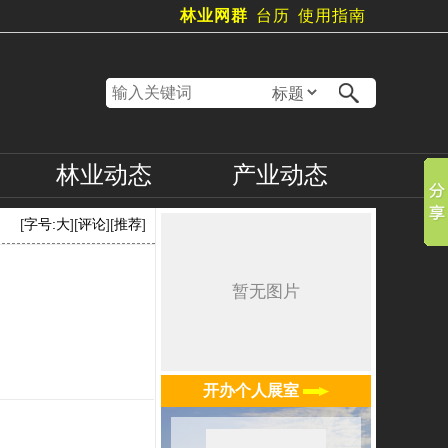
林业网群
台历
使用指南
林业
动态
产业
动态
[
字号:
大
][
评论
][
推荐
]
开办个人展室