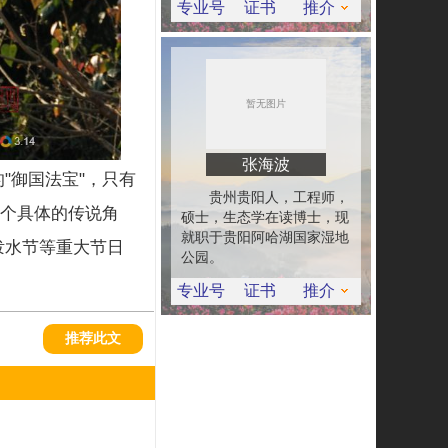
专业号
证书
推介
张海波
"御国法宝"，只有
贵州贵阳人，工程师，
一个具体的传说角
硕士，生态学在读博士，现
就职于贵阳阿哈湖国家湿地
泼水节等重大节日
公园。
专业号
证书
推介
推荐此文