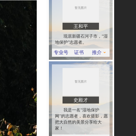
王和平
现居新疆石河子市，“湿
地保护”志愿者。
专业号
证书
推介
史殿才
我是一名“湿地保护
网”的志愿者，喜欢摄影，愿
把大自然的美景分享给大
家！