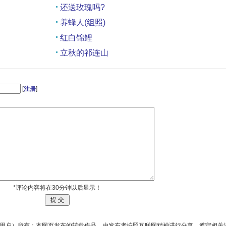
还送玫瑰吗?
养蜂人(组照)
红白锦鲤
立秋的祁连山
十姊妹
[
注册
]
*评论内容将在30分钟以后显示！
用户）所有；本网页发布的转载作品，由发布者按照互联网精神进行分享，遵守相关