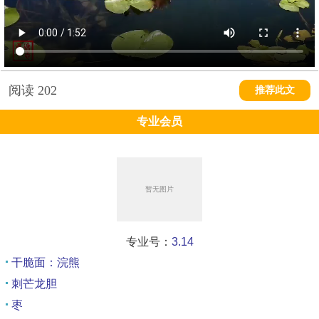
阅读
202
推荐此文
专业会员
专业号：
3.14
干脆面：浣熊
刺芒龙胆
枣