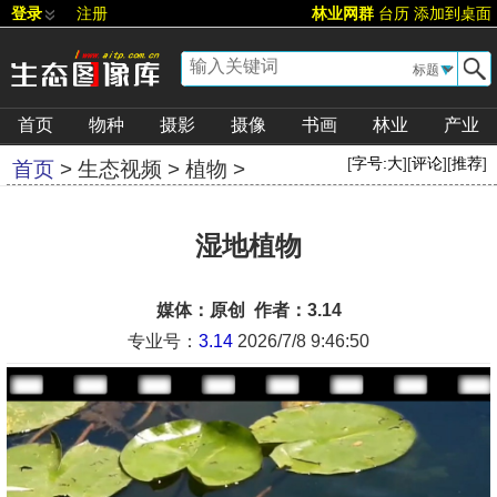
登录
注册
林业网群
台历
添加到桌面
▼
首页
物种
摄影
摄像
书画
林业
产业
[
字号:
大
][
评论
][
推荐
]
首页
>
生态视频
>
植物
>
湿地植物
媒体：原创 作者：3.14
专业号：
3.14
2026/7/8 9:46:50