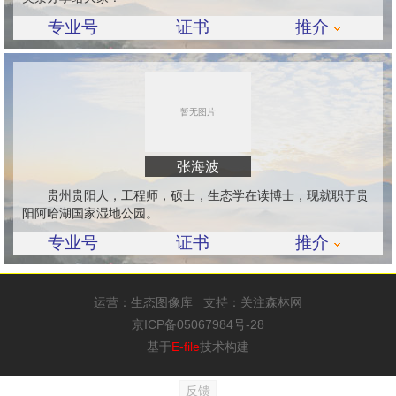
专业号
证书
推介
张海波
贵州贵阳人，工程师，硕士，生态学在读博士，现就职于贵
阳阿哈湖国家湿地公园。
专业号
证书
推介
运营：
生态图像库
支持：
关注森林网
京ICP备05067984号-28
基于
E-file
技术构建
反馈