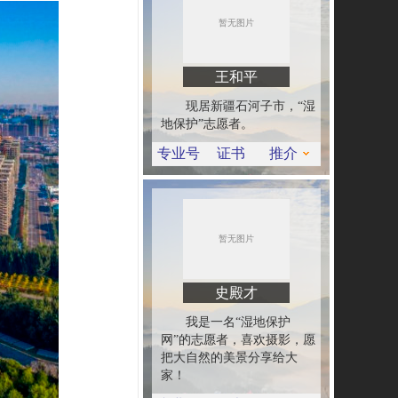
王和平
现居新疆石河子市，“湿
地保护”志愿者。
专业号
证书
推介
史殿才
我是一名“湿地保护
网”的志愿者，喜欢摄影，愿
把大自然的美景分享给大
家！