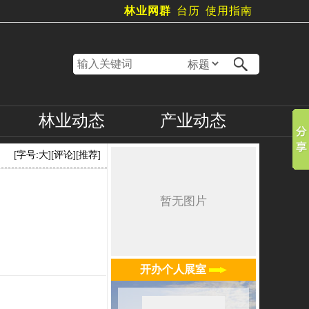
林业网群
台历
使用指南
林业
动态
产业
动态
[
字号:
大
][
评论
][
推荐
]
开办个人展室