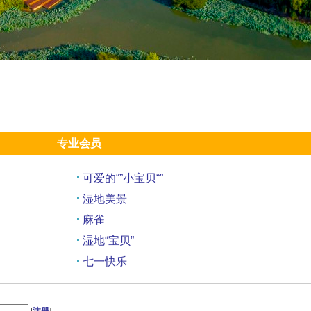
专业会员
可爱的“”小宝贝“”
湿地美景
麻雀
湿地“宝贝”
七一快乐
风头鸊鷉