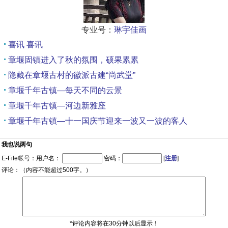
专业号：
琳宇佳画
喜讯 喜讯
章堰固镇进入了秋的氛围，硕果累累
隐藏在章堰古村的徽派古建“尚武堂”
章堰千年古镇—每天不同的云景
章堰千年古镇—河边新雅座
章堰千年古镇—十一国庆节迎来一波又一波的客人
我也说两句
E-File帐号：用户名：
密码：
[
注册
]
评论：（内容不能超过500字。）
*评论内容将在30分钟以后显示！