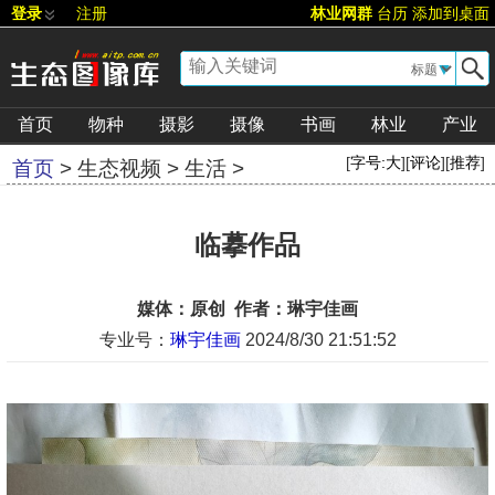
登录
注册
林业网群
台历
添加到桌面
▼
首页
物种
摄影
摄像
书画
林业
产业
[
字号:
大
][
评论
][
推荐
]
首页
>
生态视频
>
生活
>
临摹作品
媒体：原创 作者：琳宇佳画
专业号：
琳宇佳画
2024/8/30 21:51:52