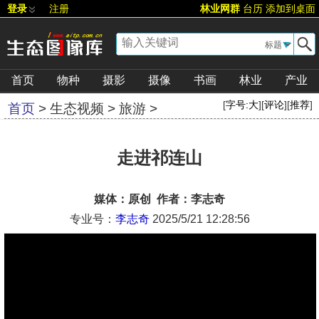
登录
注册
林业网群
台历
添加到桌面
▼
首页
物种
摄影
摄像
书画
林业
产业
[
字号:
大
][
评论
][
推荐
]
首页
>
生态视频
>
旅游
>
走进祁连山
媒体：原创 作者：李志奇
专业号：
李志奇
2025/5/21 12:28:56