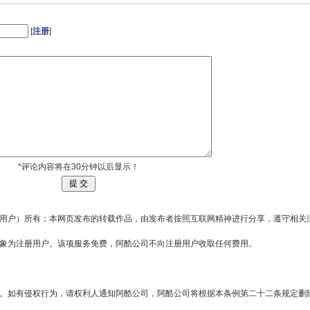
长趾滨鹬：张掖黑河湿地国家级自然保护区
[
注册
]
*评论内容将在30分钟以后显示！
用户）所有；本网页发布的转载作品，由发布者按照互联网精神进行分享，遵守相关
对象为注册用户。该项服务免费，阿酷公司不向注册用户收取任何费用。
。如有侵权行为，请权利人通知阿酷公司，阿酷公司将根据本条例第二十二条规定删