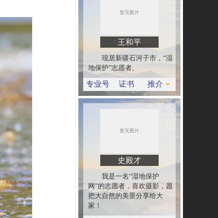
王和平
现居新疆石河子市，“湿
地保护”志愿者。
专业号
证书
推介
史殿才
我是一名“湿地保护
网”的志愿者，喜欢摄影，愿
把大自然的美景分享给大
家！