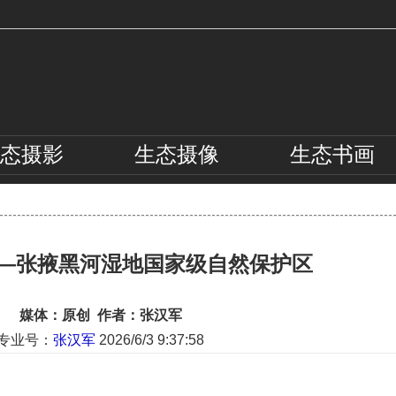
态
摄影
生态
摄像
生态
书画
—张掖黑河湿地国家级自然保护区
媒体：原创 作者：张汉军
专业号：
张汉军
2026/6/3 9:37:58