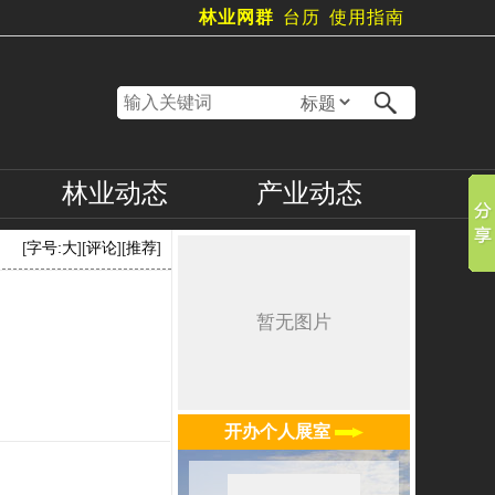
林业网群
台历
使用指南
林业
动态
产业
动态
[
字号:
大
][
评论
][
推荐
]
开办个人展室