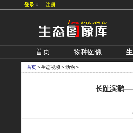
登录
注册
首页
物种
图像
生
首页
>
生态视频
>
动物
>
长趾滨鹬—