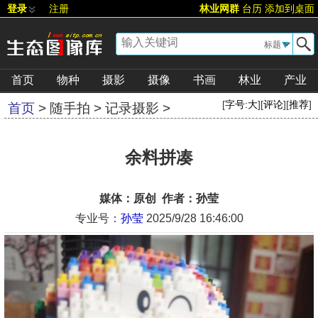
登录
注册
林业网群
台历
添加到桌面
▼
首页
物种
摄影
摄像
书画
林业
产业
[
字号:
大
][
评论
][
推荐
]
首页
>
随手拍
>
记录摄影
>
余料拼凑
媒体：原创 作者：孙莹
专业号：
孙莹
2025/9/28 16:46:00