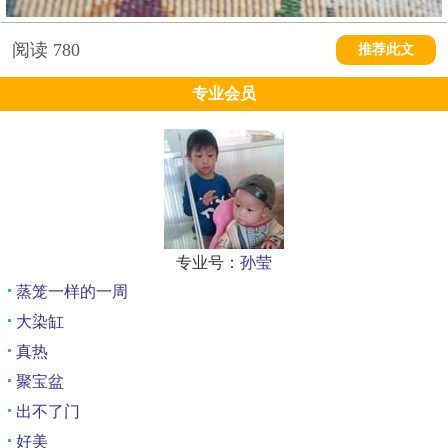
阅读
780
推荐此文
专业会员
专业号：
孙莹
蒸笼一样的一周
大染缸
真热
聚宝盆
出不了门
好美