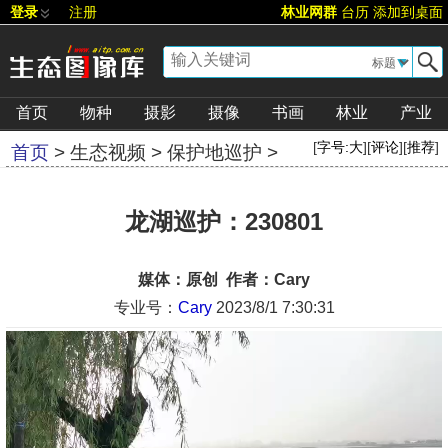
登录
注册
林业网群
台历
添加到桌面
▼
首页
物种
摄影
摄像
书画
林业
产业
[
字号:
大
][
评论
][
推荐
]
首页
>
生态视频
>
保护地巡护
>
龙湖巡护：230801
媒体：原创 作者：Cary
专业号：
Cary
2023/8/1 7:30:31