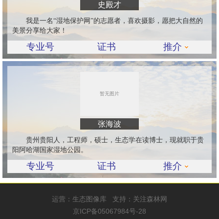
史殿才
我是一名“湿地保护网”的志愿者，喜欢摄影，愿把大自然的
美景分享给大家！
专业号
证书
推介
张海波
贵州贵阳人，工程师，硕士，生态学在读博士，现就职于贵
阳阿哈湖国家湿地公园。
专业号
证书
推介
运营：
生态图像库
支持：
关注森林网
京ICP备05067984号-28