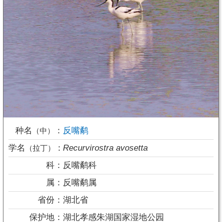
种名
：
反嘴鹬
（中）
学名
：
Recurvirostra avosetta
（拉丁）
科：
反嘴鹬科
属：
反嘴鹬属
省份：
湖北省
保护地：
湖北孝感朱湖国家湿地公园