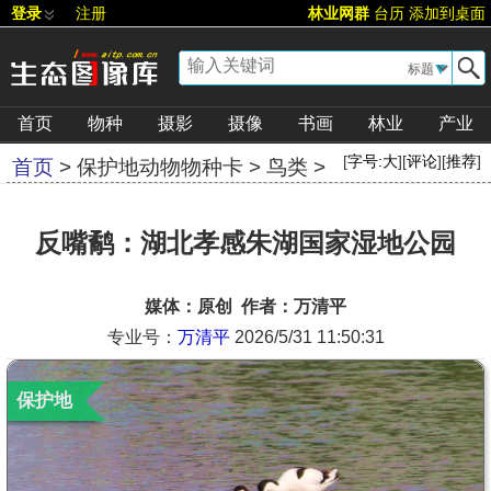
登录
注册
林业网群
台历
添加到桌面
▼
首页
物种
摄影
摄像
书画
林业
产业
[
字号:
大
][
评论
][
推荐
]
首页
>
保护地动物物种卡
>
鸟类
>
反嘴鹬：湖北孝感朱湖国家湿地公园
媒体：原创 作者：万清平
专业号：
万清平
2026/5/31 11:50:31